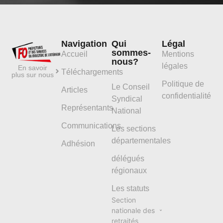
Navigation
Qui
Légal
sommes-
Accueil
Mentions
nous?
légales
En savoir
Téléchargements
plus sur nous
Politique de
Le Conseil
Articles
confidentialité
Syndical
Représentants
National
Communications
Les sections
départementales
Adhésion
délégués
régionaux
Les statuts
Section
nationale des
retraités