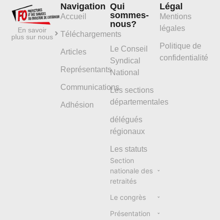
Navigation
Qui
Légal
sommes-
Accueil
Mentions
nous?
légales
En savoir
Téléchargements
plus sur nous
Politique de
Le Conseil
Articles
confidentialité
Syndical
Représentants
National
Communications
Les sections
départementales
Adhésion
délégués
régionaux
Les statuts
Section
nationale des
retraités
Le congrès
Présentation