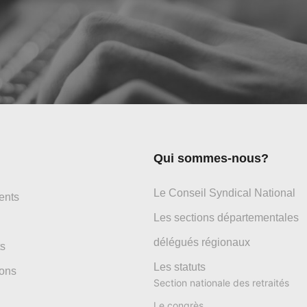
Qui sommes-nous?
Le Conseil Syndical National
ents
Les sections départementales
délégués régionaux
s
Les statuts
ons
Section nationale des retraités
Le congrès