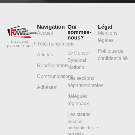
Navigation
Qui
Légal
sommes-
Accueil
Mentions
nous?
légales
En savoir
Téléchargements
plus sur nous
Politique de
Le Conseil
Articles
confidentialité
Syndical
Représentants
National
Communications
Les sections
départementales
Adhésion
délégués
régionaux
Les statuts
Section
nationale des
retraités