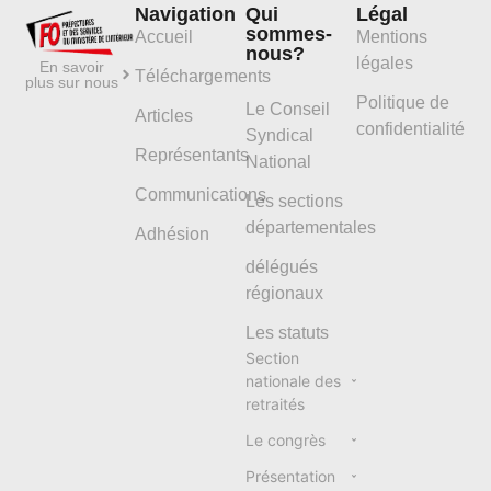
Navigation
Qui
Légal
sommes-
Accueil
Mentions
nous?
légales
En savoir
Téléchargements
plus sur nous
Politique de
Le Conseil
Articles
confidentialité
Syndical
Représentants
National
Communications
Les sections
départementales
Adhésion
délégués
régionaux
Les statuts
Section
nationale des
retraités
Le congrès
Présentation