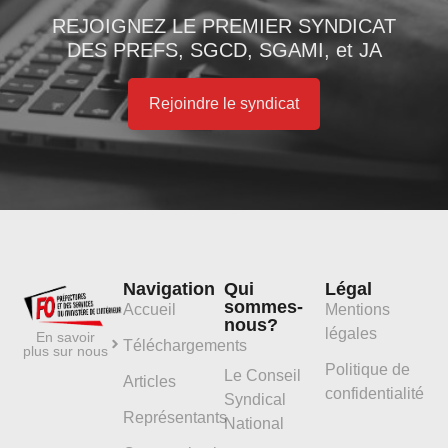
REJOIGNEZ LE PREMIER SYNDICAT
DES PREFS, SGCD, SGAMI, et JA
Rejoindre le syndicat
Navigation
Qui
Légal
sommes-
Accueil
Mentions
nous?
légales
En savoir
Téléchargements
plus sur nous
Politique de
Le Conseil
Articles
confidentialité
Syndical
Représentants
National