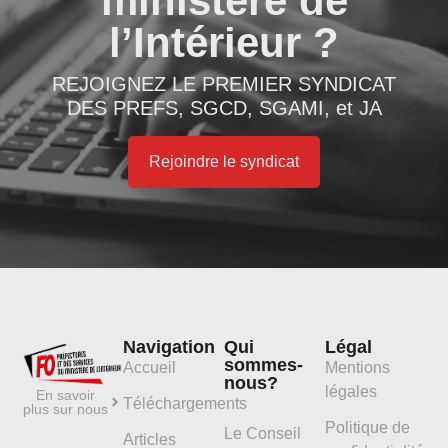
ministère de
l’Intérieur ?
REJOIGNEZ LE PREMIER SYNDICAT
DES PREFS, SGCD, SGAMI, et JA
Rejoindre le syndicat
Navigation
Qui
Légal
sommes-
Accueil
Mentions
nous?
légales
En savoir
Téléchargements
plus sur nous
Politique de
Le Conseil
Articles