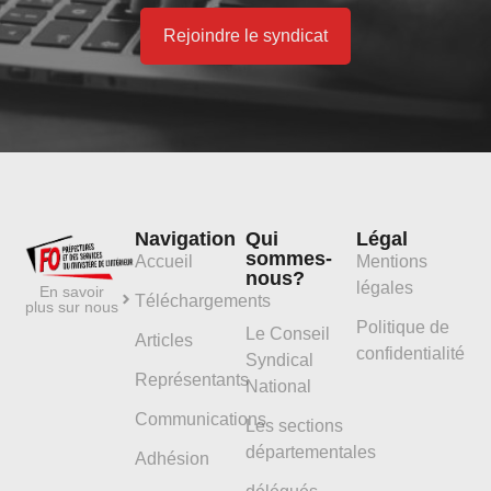
Rejoindre le syndicat
Navigation
Qui
Légal
sommes-
Accueil
Mentions
nous?
légales
En savoir
Téléchargements
plus sur nous
Politique de
Le Conseil
Articles
confidentialité
Syndical
Représentants
National
Communications
Les sections
départementales
Adhésion