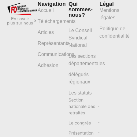
Navigation
Qui
Légal
sommes-
Accueil
Mentions
nous?
légales
En savoir
Téléchargements
plus sur nous
Politique de
Le Conseil
Articles
confidentialité
Syndical
Représentants
National
Communications
Les sections
départementales
Adhésion
délégués
régionaux
Les statuts
Section
nationale des
retraités
Le congrès
Présentation