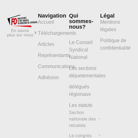
Navigation
Qui
Légal
sommes-
Accueil
Mentions
nous?
légales
En savoir
Téléchargements
plus sur nous
Politique de
Le Conseil
Articles
confidentialité
Syndical
Représentants
National
Communications
Les sections
départementales
Adhésion
délégués
régionaux
Les statuts
Section
nationale des
retraités
Le congrès