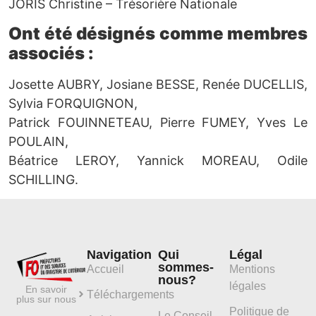
JORIS Christine – Trésorière Nationale
Ont été désignés comme membres
associés :
Josette AUBRY, Josiane BESSE, Renée DUCELLIS,
Sylvia FORQUIGNON,
Patrick FOUINNETEAU, Pierre FUMEY, Yves Le
POULAIN,
Béatrice LEROY, Yannick MOREAU, Odile
SCHILLING.
Navigation
Qui
Légal
sommes-
Accueil
Mentions
nous?
légales
En savoir
Téléchargements
plus sur nous
Politique de
Le Conseil