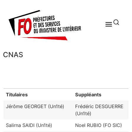
CNAS
Titulaires
Suppléants
Jérôme GEORGET (Un1té)
Frédéric DESGUERRE
(Un1té)
Salirna SAIDI (Un1té)
Noel RUBIO (FO SIC)