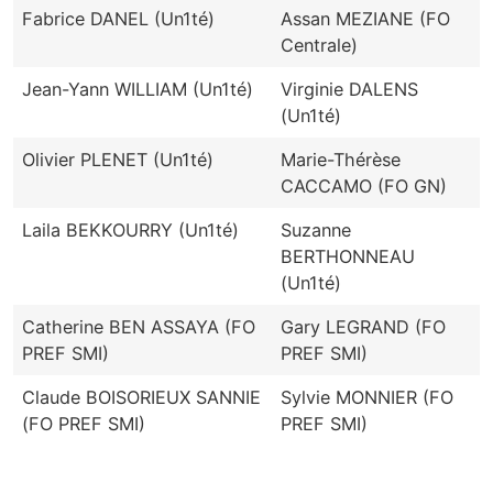
Fabrice DANEL (Un1té)
Assan MEZIANE (FO
Centrale)
Jean-Yann WILLIAM (Un1té)
Virginie DALENS
(Un1té)
Olivier PLENET (Un1té)
Marie-Thérèse
CACCAMO (FO GN)
Laila BEKKOURRY (Un1té)
Suzanne
BERTHONNEAU
(Un1té)
Catherine BEN ASSAYA (FO
Gary LEGRAND (FO
PREF SMI)
PREF SMI)
Claude BOISORIEUX SANNIE
Sylvie MONNIER (FO
(FO PREF SMI)
PREF SMI)