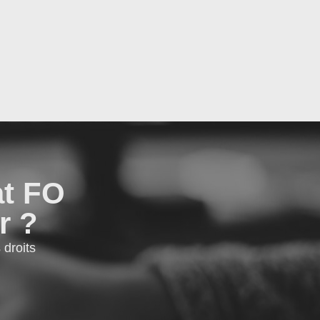
at FO
r ?
droits