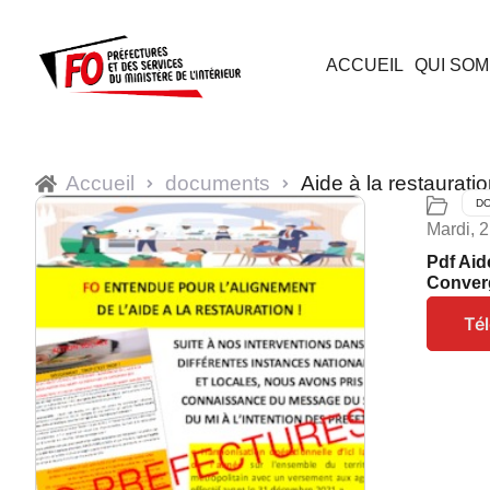
ACCUEIL
QUI SOM
Accueil
documents
Aide à la restaurat
D
Mardi, 
Pdf Aid
Conver
Té