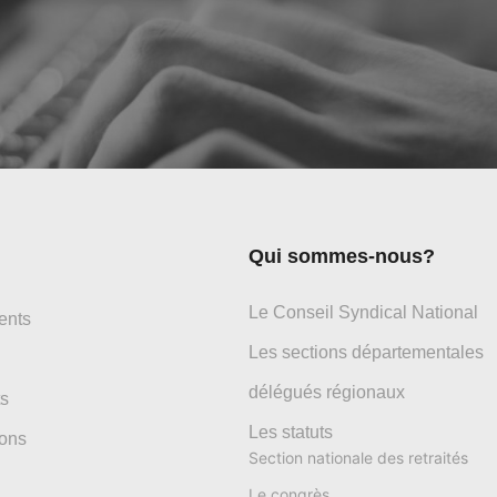
Qui sommes-nous?
Le Conseil Syndical National
ents
Les sections départementales
délégués régionaux
s
Les statuts
ons
Section nationale des retraités
Le congrès