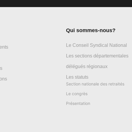
Qui sommes-nous?
Le Conseil Syndical National
ents
Les sections départementales
délégués régionaux
s
Les statuts
ons
Section nationale des retraités
Le congrès
Présentation