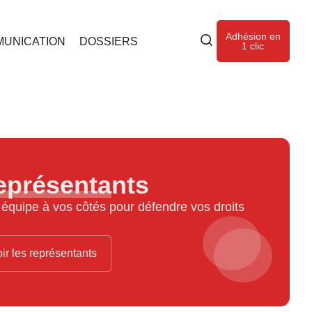
Adhésion en
UNICATION
DOSSIERS
1 clic
eprésentants
équipe à vos côtés pour défendre vos droits
ir les représentants