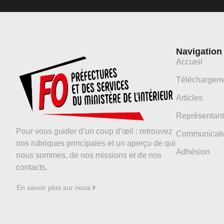
Navigation
Accueil
Téléchargem
Articles
Représentant
Pour vous guider d’un coup d’œil : retrouvez
Communicati
nos rubriques principales et un aperçu de qui
Adhésion
nous sommes, de nos missions et de nos
contacts.
En savoir plus sur nous