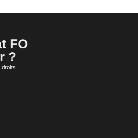
at FO
r ?
droits