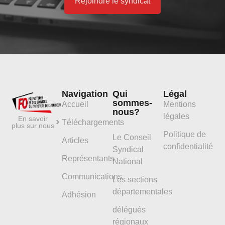
Rejoindre le syndicat
Navigation
Qui
Légal
sommes-
Accueil
Mentions
nous?
légales
En savoir
Téléchargements
plus sur nous
Politique de
Le Conseil
Articles
confidentialité
Syndical
Représentants
National
Communications
Les sections
départementales
Adhésion
délégués
régionaux