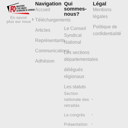
Navigation
Qui
Légal
sommes-
Accueil
Mentions
nous?
légales
En savoir
Téléchargements
plus sur nous
Politique de
Le Conseil
Articles
confidentialité
Syndical
Représentants
National
Communications
Les sections
départementales
Adhésion
délégués
régionaux
Les statuts
Section
nationale des
retraités
Le congrès
Présentation