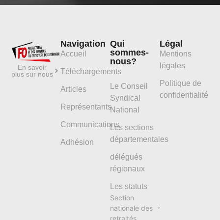
Navigation
Qui
Légal
sommes-
Accueil
Mentions
nous?
légales
En savoir
Téléchargements
plus sur nous
Politique de
Le Conseil
Articles
confidentialité
Syndical
Représentants
National
Communications
Les sections
départementales
Adhésion
délégués
régionaux
Les statuts
Section
nationale des
retraités