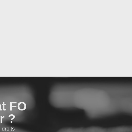
at FO
r ?
droits