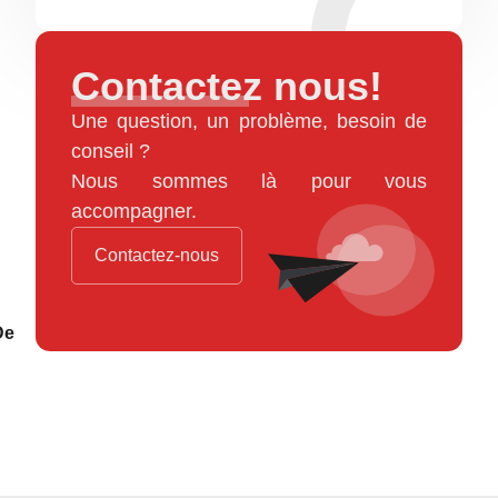
Contactez nous!
Une question, un problème, besoin de
conseil ?
Nous sommes là pour vous
accompagner.
Contactez-nous
De