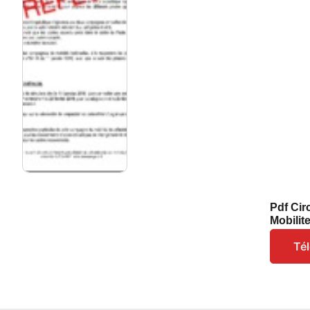
Pdf Cir
Mobilit
Té