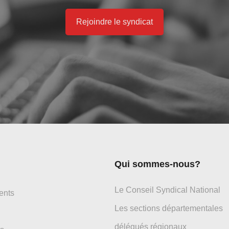
Rejoindre le syndicat
Qui sommes-nous?
Le Conseil Syndical National
ents
Les sections départementales
délégués régionaux