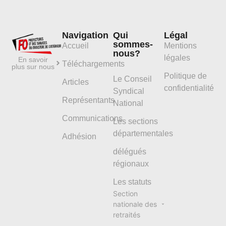
Navigation
Qui
Légal
sommes-
Accueil
Mentions
nous?
légales
En savoir
Téléchargements
plus sur nous
Politique de
Le Conseil
Articles
confidentialité
Syndical
Représentants
National
Communications
Les sections
départementales
Adhésion
délégués
régionaux
Les statuts
Section
nationale des
retraités