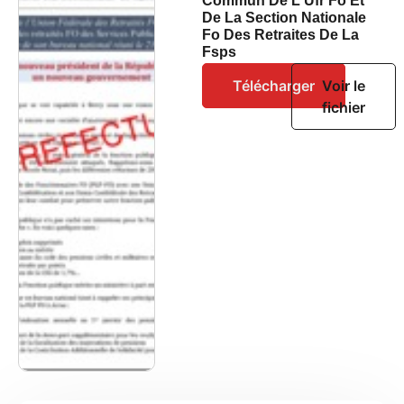
Commun De L Ufr Fo Et
De La Section Nationale
Fo Des Retraites De La
Fsps
Télécharger
Voir le
fichier