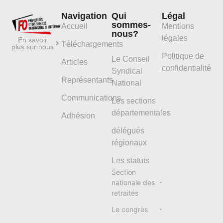
Navigation
Qui
Légal
sommes-
Accueil
Mentions
nous?
légales
En savoir
Téléchargements
plus sur nous
Politique de
Le Conseil
Articles
confidentialité
Syndical
Représentants
National
Communications
Les sections
départementales
Adhésion
délégués
régionaux
Les statuts
Section
nationale des
retraités
Le congrès