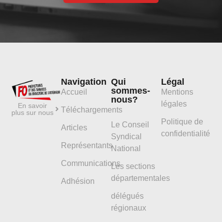
Navigation
Qui
Légal
sommes-
Accueil
Mentions
nous?
légales
En savoir
Téléchargements
plus sur nous
Politique de
Le Conseil
Articles
confidentialité
Syndical
Représentants
National
Communications
Les sections
départementales
Adhésion
délégués
régionaux