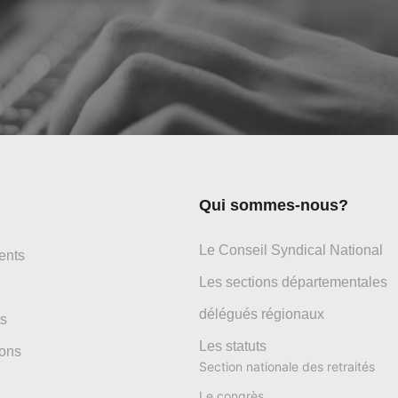
Qui sommes-nous?
Le Conseil Syndical National
ents
Les sections départementales
délégués régionaux
s
Les statuts
ons
Section nationale des retraités
Le congrès