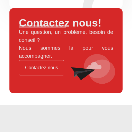
Contactez nous!
Une question, un problème, besoin de
conseil ?
Nous sommes là pour vous
accompagner.
Contactez-nous