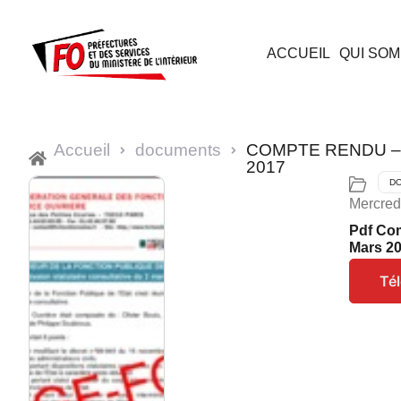
ACCUEIL
QUI SOM
Accueil
documents
COMPTE RENDU – CS
2017
D
Mercred
Pdf Com
Mars 2
Té