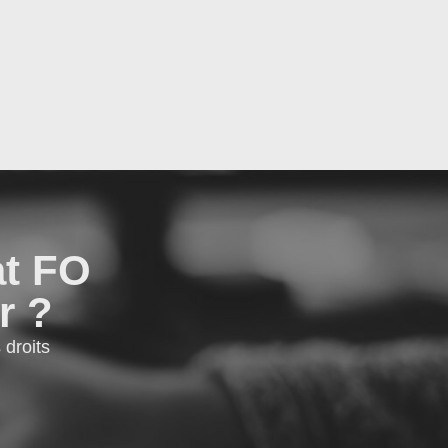
at FO
r ?
droits