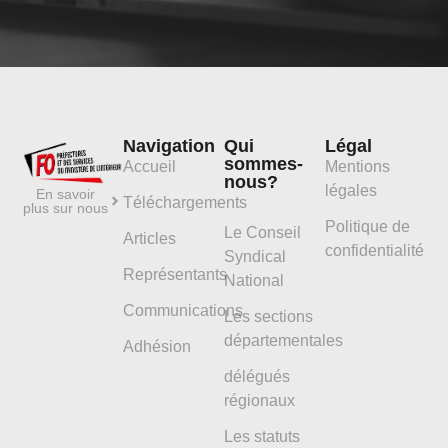
Navigation
Qui
Légal
sommes-
Accueil
Mentions
nous?
légales
En savoir
Téléchargements
plus sur nous
Politique de
Le Conseil
Articles
confidentialité
Syndical
Représentants
National
Communications
Les sections
départementales
Adhésion
délégués
régionaux
Les statuts