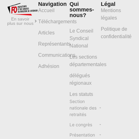
Navigation
Qui
Légal
sommes-
Accueil
Mentions
nous?
légales
En savoir
Téléchargements
plus sur nous
Politique de
Le Conseil
Articles
confidentialité
Syndical
Représentants
National
Communications
Les sections
départementales
Adhésion
délégués
régionaux
Les statuts
Section
nationale des
retraités
Le congrès
Présentation