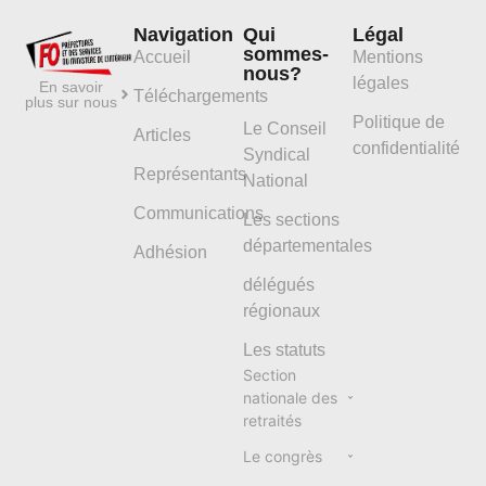
Navigation
Qui
Légal
sommes-
Accueil
Mentions
nous?
légales
En savoir
Téléchargements
plus sur nous
Politique de
Le Conseil
Articles
confidentialité
Syndical
Représentants
National
Communications
Les sections
départementales
Adhésion
délégués
régionaux
Les statuts
Section
nationale des
retraités
Le congrès