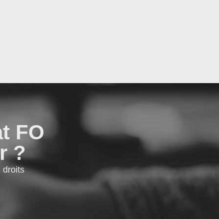
at FO
r ?
droits