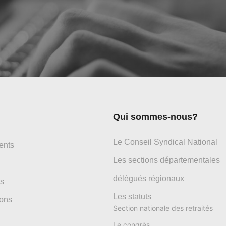
Qui sommes-nous?
Le Conseil Syndical National
ents
Les sections départementales
délégués régionaux
s
Les statuts
ons
Section nationale des retraités
Le congrès