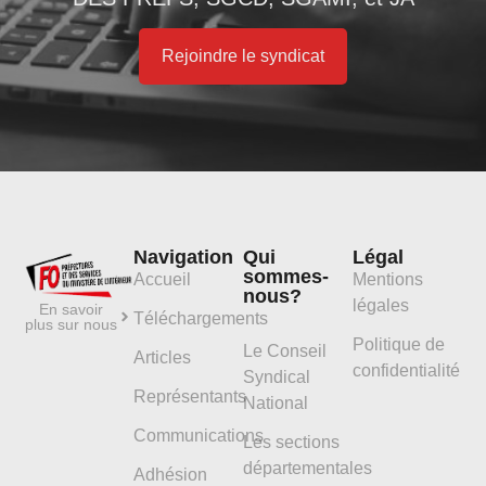
Rejoindre le syndicat
Navigation
Qui
Légal
sommes-
Accueil
Mentions
nous?
légales
En savoir
Téléchargements
plus sur nous
Politique de
Le Conseil
Articles
confidentialité
Syndical
Représentants
National
Communications
Les sections
départementales
Adhésion