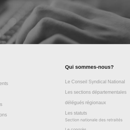
Qui sommes-nous?
Le Conseil Syndical National
ents
Les sections départementales
délégués régionaux
s
Les statuts
ons
Section nationale des retraités
Le congrès