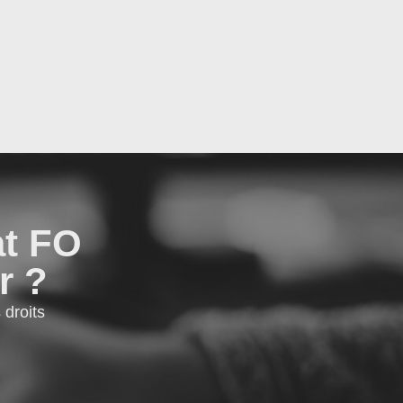
at FO
r ?
droits