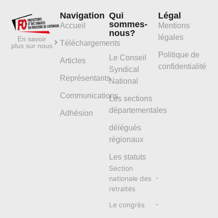
Navigation
Qui
Légal
sommes-
Accueil
Mentions
nous?
légales
En savoir
Téléchargements
plus sur nous
Politique de
Le Conseil
Articles
confidentialité
Syndical
Représentants
National
Communications
Les sections
départementales
Adhésion
délégués
régionaux
Les statuts
Section
nationale des
retraités
Le congrès