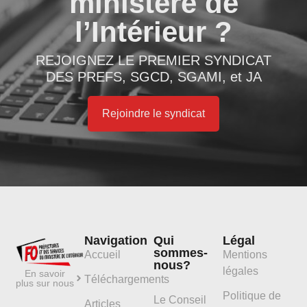
ministère de
l’Intérieur ?
REJOIGNEZ LE PREMIER SYNDICAT
DES PREFS, SGCD, SGAMI, et JA
Rejoindre le syndicat
Navigation
Qui
Légal
sommes-
Accueil
Mentions
nous?
légales
En savoir
Téléchargements
plus sur nous
Politique de
Le Conseil
Articles