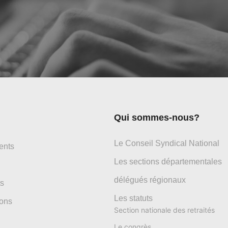
Qui sommes-nous?
Le Conseil Syndical National
ents
Les sections départementales
délégués régionaux
s
Les statuts
ons
Section nationale des retraités
Le congrès