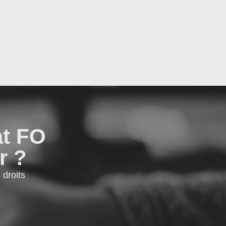
at FO
r ?
droits