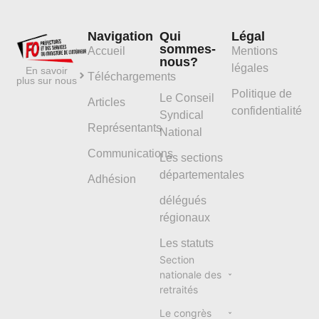
Navigation
Qui
Légal
sommes-
Accueil
Mentions
nous?
légales
En savoir
Téléchargements
plus sur nous
Politique de
Le Conseil
Articles
confidentialité
Syndical
Représentants
National
Communications
Les sections
départementales
Adhésion
délégués
régionaux
Les statuts
Section
nationale des
retraités
Le congrès