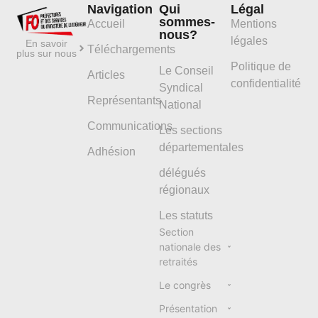
Navigation
Qui
Légal
sommes-
Accueil
Mentions
nous?
légales
En savoir
Téléchargements
plus sur nous
Politique de
Le Conseil
Articles
confidentialité
Syndical
Représentants
National
Communications
Les sections
départementales
Adhésion
délégués
régionaux
Les statuts
Section
nationale des
retraités
Le congrès
Présentation