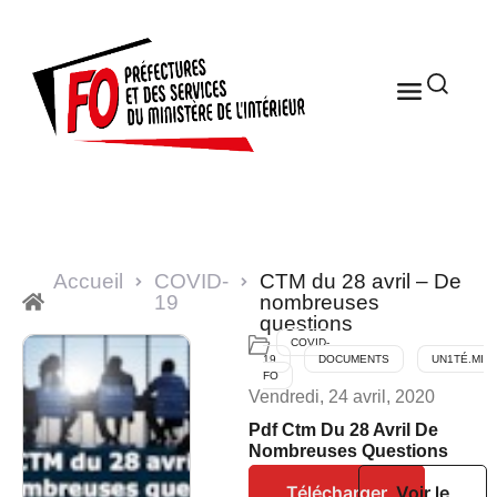
Accueil
COVID-
CTM du 28 avril – De
19
nombreuses
questions
COVID-
19
DOCUMENTS
UN1TÉ.MI
FO
Vendredi, 24 avril, 2020
Pdf Ctm Du 28 Avril De
Nombreuses Questions
Télécharger
Voir le