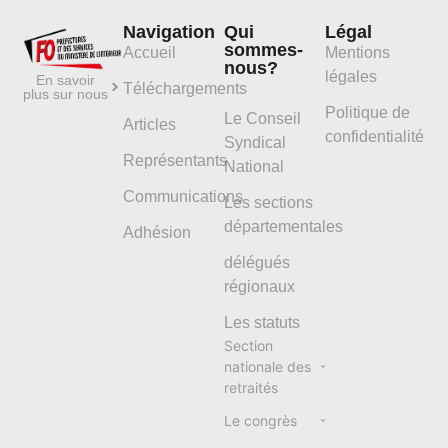
Navigation
Qui
Légal
sommes-
Accueil
Mentions
nous?
légales
En savoir
Téléchargements
plus sur nous
Politique de
Le Conseil
Articles
confidentialité
Syndical
Représentants
National
Communications
Les sections
départementales
Adhésion
délégués
régionaux
Les statuts
Section
nationale des
retraités
Le congrès