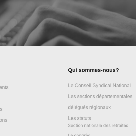
Qui sommes-nous?
Le Conseil Syndical National
ents
Les sections départementales
délégués régionaux
s
Les statuts
ons
Section nationale des retraités
Le congrès