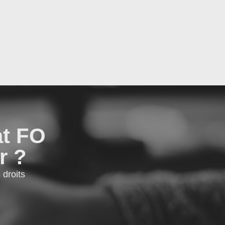
at FO
r ?
droits