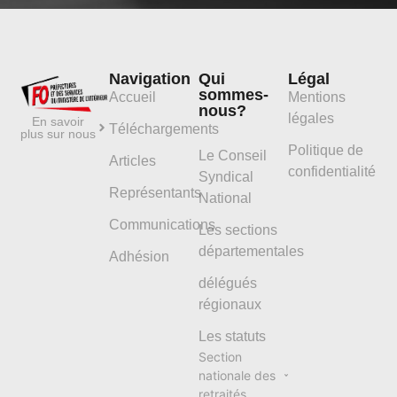
Navigation
Qui
Légal
sommes-
Accueil
Mentions
nous?
légales
En savoir
Téléchargements
plus sur nous
Politique de
Le Conseil
Articles
confidentialité
Syndical
Représentants
National
Communications
Les sections
départementales
Adhésion
délégués
régionaux
Les statuts
Section
nationale des
retraités