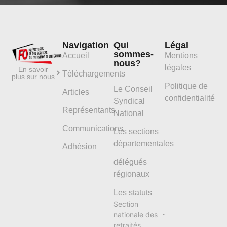
Navigation
Qui
Légal
sommes-
Accueil
Mentions
nous?
légales
En savoir
Téléchargements
plus sur nous
Politique de
Le Conseil
Articles
confidentialité
Syndical
Représentants
National
Communications
Les sections
départementales
Adhésion
délégués
régionaux
Les statuts
Section
nationale des
retraités