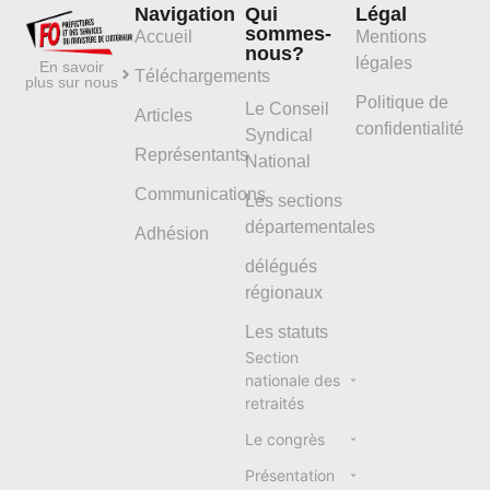
Navigation
Qui
Légal
sommes-
Accueil
Mentions
nous?
légales
En savoir
Téléchargements
plus sur nous
Politique de
Le Conseil
Articles
confidentialité
Syndical
Représentants
National
Communications
Les sections
départementales
Adhésion
délégués
régionaux
Les statuts
Section
nationale des
retraités
Le congrès
Présentation