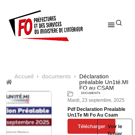
Accueil
documents
Déclaration
préalable Un1té.MI
FO au CSAM
DOCUMENTS
Mardi, 23 septembre, 2025
Pdf Declaration Prealable
Un1Te Mi Fo Au Csam
Télécharger
Voir le
fichier