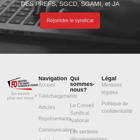
DES PREFS, SGCD, SGAMI, et JA
Rejoindre le syndicat
Navigation
Qui
Légal
sommes-
Accueil
Mentions
nous?
légales
En savoir
Téléchargements
plus sur nous
Politique de
Le Conseil
Articles
confidentialité
Syndical
Représentants
National
Communications
Les sections
départementales