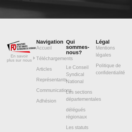
Navigation
Qui
Légal
sommes-
Accueil
Mentions
nous?
légales
En savoir
Téléchargements
plus sur nous
Politique de
Le Conseil
Articles
confidentialité
Syndical
Représentants
National
Communications
Les sections
départementales
Adhésion
délégués
régionaux
Les statuts