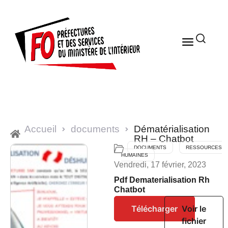
Accueil
documents
Dématérialisation
RH – Chatbot
DOCUMENTS
RESSOURCES
HUMAINES
Vendredi, 17 février, 2023
Pdf Dematerialisation Rh
Chatbot
Télécharger
Voir le
fichier