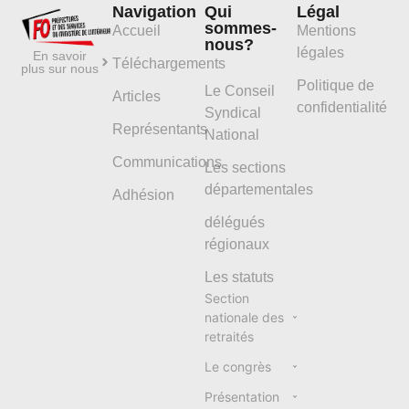
Navigation
Qui
Légal
sommes-
Accueil
Mentions
nous?
légales
En savoir
Téléchargements
plus sur nous
Politique de
Le Conseil
Articles
confidentialité
Syndical
Représentants
National
Communications
Les sections
départementales
Adhésion
délégués
régionaux
Les statuts
Section
nationale des
retraités
Le congrès
Présentation