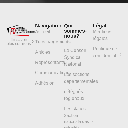
Navigation
Qui
Légal
sommes-
Accueil
Mentions
nous?
légales
En savoir
Téléchargements
plus sur nous
Politique de
Le Conseil
Articles
confidentialité
Syndical
Représentants
National
Communications
Les sections
départementales
Adhésion
délégués
régionaux
Les statuts
Section
nationale des
retraités