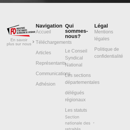
Navigation
Qui
Légal
sommes-
Accueil
Mentions
nous?
légales
En savoir
Téléchargements
plus sur nous
Politique de
Le Conseil
Articles
confidentialité
Syndical
Représentants
National
Communications
Les sections
départementales
Adhésion
délégués
régionaux
Les statuts
Section
nationale des
retraités