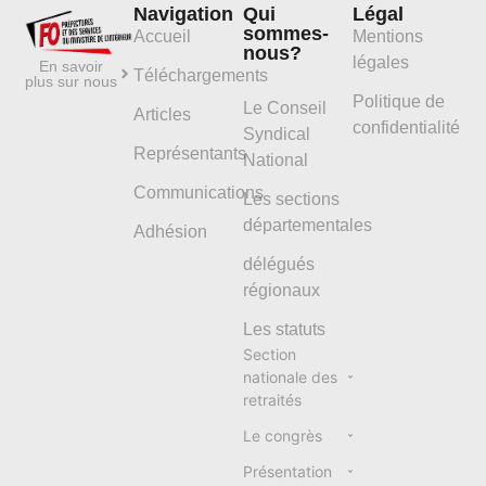
Navigation
Qui
Légal
sommes-
Accueil
Mentions
nous?
légales
En savoir
Téléchargements
plus sur nous
Politique de
Le Conseil
Articles
confidentialité
Syndical
Représentants
National
Communications
Les sections
départementales
Adhésion
délégués
régionaux
Les statuts
Section
nationale des
retraités
Le congrès
Présentation