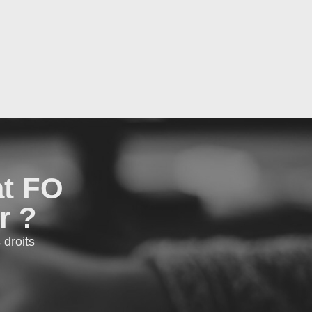
at FO
r ?
droits