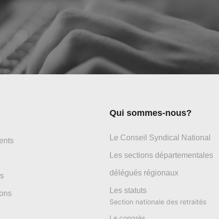
Qui sommes-nous?
Le Conseil Syndical National
ents
Les sections départementales
délégués régionaux
s
Les statuts
ons
Section nationale des retraités
Le congrès