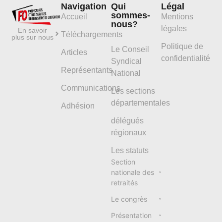
Navigation
Qui
Légal
sommes-
Accueil
Mentions
nous?
légales
En savoir
Téléchargements
plus sur nous
Politique de
Le Conseil
Articles
confidentialité
Syndical
Représentants
National
Communications
Les sections
départementales
Adhésion
délégués
régionaux
Les statuts
Section
nationale des
retraités
Le congrès
Présentation