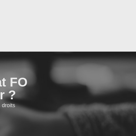
at FO
r ?
droits