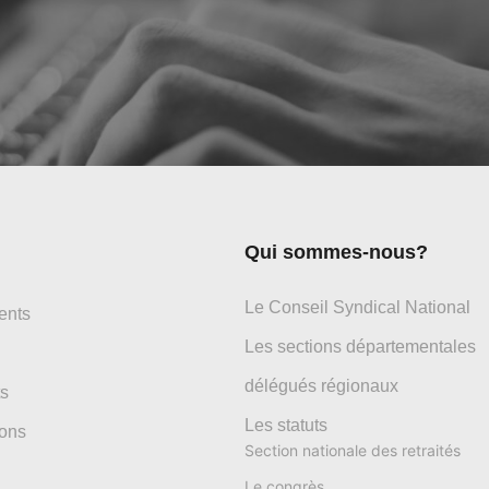
Qui sommes-nous?
Le Conseil Syndical National
ents
Les sections départementales
délégués régionaux
s
Les statuts
ons
Section nationale des retraités
Le congrès