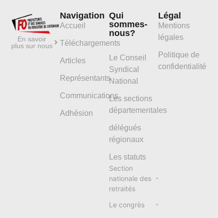
Navigation
Qui
Légal
sommes-
Accueil
Mentions
nous?
légales
En savoir
Téléchargements
plus sur nous
Politique de
Le Conseil
Articles
confidentialité
Syndical
Représentants
National
Communications
Les sections
départementales
Adhésion
délégués
régionaux
Les statuts
Section
nationale des
retraités
Le congrès