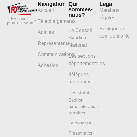
Navigation
Qui
Légal
sommes-
Accueil
Mentions
nous?
légales
En savoir
Téléchargements
plus sur nous
Politique de
Le Conseil
Articles
confidentialité
Syndical
Représentants
National
Communications
Les sections
départementales
Adhésion
délégués
régionaux
Les statuts
Section
nationale des
retraités
Le congrès
Présentation