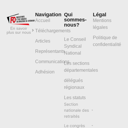
Navigation
Qui
Légal
sommes-
Accueil
Mentions
nous?
légales
En savoir
Téléchargements
plus sur nous
Politique de
Le Conseil
Articles
confidentialité
Syndical
Représentants
National
Communications
Les sections
départementales
Adhésion
délégués
régionaux
Les statuts
Section
nationale des
retraités
Le congrès